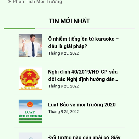
Phân Tích Môi Trường
TIN MỚI NHẤT
Ô nhiễm tiếng ồn từ karaoke –
đâu là giải pháp?
Tháng 9 25, 2022
Nghị định 40/2019/NĐ-CP sửa
đổi các Nghị định hướng dẫn
Luật Bảo vệ môi trường
Tháng 9 25, 2022
Luật Bảo vệ môi trường 2020
Tháng 9 25, 2022
Đối tượng nào cần phải có Giấy