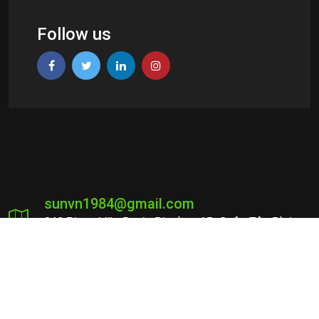
Follow us
sunvn1984@gmail.com
346 Phạm Văn Bạch, Phường 15, Quận Tân Bình,
TP. Hồ Chí Minh
0916 944 465
Mã số thuế: 0313837653